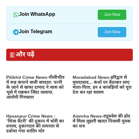
Join WhatsApp
Join Now
Join Telegram
Join Now
और पढ़ें
Pilibhit Crime News-पीलीभीत
Moradabad News-हरिद्वार से
में रूह कंपाने वाली वारदात: पत्नी
मुरादाबाद… कंधों पर बैठाकर लाए
के जाने से खफा दामाद ने सास को
माता-पिता, इन 4 कांवड़ियों को पूरा
भूसे में रखकर जिंदा जलाया,
देश कर रहा सलाम
आरोपी गिरफ्तार
Hasanpur Crime News :
Amroha News-ट्यूबवेल की होद
‘शिवा बैटरी’ की दुकान में चोरी का
में मिला लुहारी खादर निवासी युवक
प्रयास, दुकानदार की तत्परता से
का शव
दबोचा गया शातिर चोर