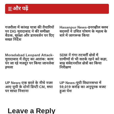
और पढ़ें
गजरौला में कांवड़ यात्रा की तैयारियों
Hasanpur News-इनरव्हील क्लब
पर DIG मुरादाबाद ने की समीक्षा
सदस्यों ने उचित पोषण के महत्व के
बैठक, सुरक्षा और डायवर्जन पर दिए
बारे में जागरूक किया
सख्त निर्देश
Moradabad Leopard Attack-
SDM नें गंगा तटवर्ती क्षेत्रों में
मुरादाबाद में तेंदुए का आतंक: काम
ग्रामीणों से भी सतर्क रहने को कहा,
पर जा रहे मजदूर पर किया जानलेवा
बाढ़ संवेदनशील क्षेत्रों का किया
हमला
निरीक्षण
UP News-एक छाते के नीचे नजर
UP News-यूपी विधानसभा में
आए यूपी के दोनों डिप्टी CM, सपा
59,019 करोड़ का अनुपूरक बजट
पर साधा निशाना
हुआ पेश
Leave a Reply