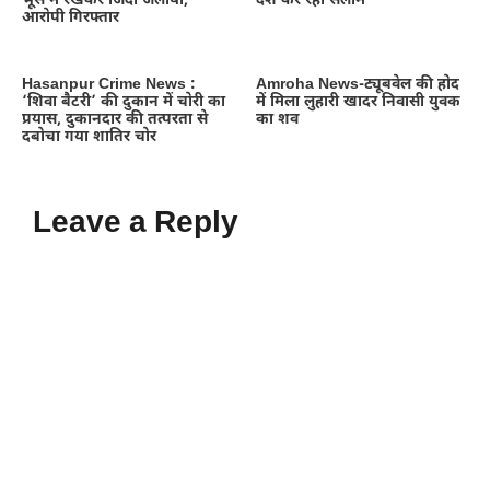
भूसे में रखकर जिंदा जलाया,
देश कर रहा सलाम
आरोपी गिरफ्तार
Hasanpur Crime News :
Amroha News-ट्यूबवेल की होद
‘शिवा बैटरी’ की दुकान में चोरी का
में मिला लुहारी खादर निवासी युवक
प्रयास, दुकानदार की तत्परता से
का शव
दबोचा गया शातिर चोर
Leave a Reply