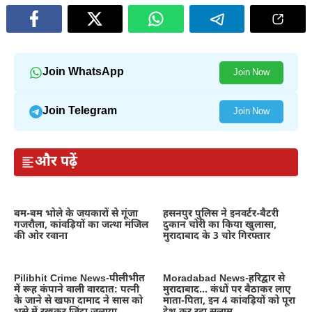
Join WhatsApp
Join Now
Join Telegram
Join Now
और पढ़ें
बम-बम भोले के जयकारों से गूंजा
हसनपुर पुलिस ने इनवर्टर-बैटरी
गजरौला, कांवड़ियों का जत्था मंजिल
दुकान चोरी का किया खुलासा,
की ओर रवाना
मुरादाबाद के 3 चोर गिरफ्तार
Pilibhit Crime News-पीलीभीत
Moradabad News-हरिद्वार से
में रूह कंपाने वाली वारदात: पत्नी
मुरादाबाद… कंधों पर बैठाकर लाए
के जाने से खफा दामाद ने सास को
माता-पिता, इन 4 कांवड़ियों को पूरा