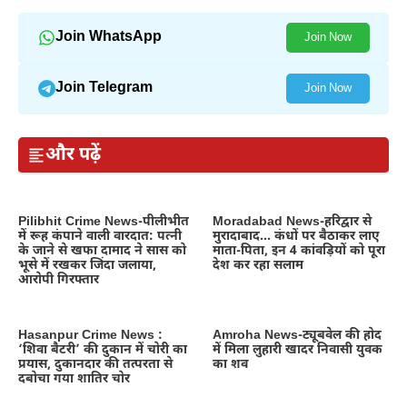
Join WhatsApp
Join Now
Join Telegram
Join Now
और पढ़ें
Pilibhit Crime News-पीलीभीत
Moradabad News-हरिद्वार से
में रूह कंपाने वाली वारदात: पत्नी
मुरादाबाद… कंधों पर बैठाकर लाए
के जाने से खफा दामाद ने सास को
माता-पिता, इन 4 कांवड़ियों को पूरा
भूसे में रखकर जिंदा जलाया,
देश कर रहा सलाम
आरोपी गिरफ्तार
Hasanpur Crime News :
Amroha News-ट्यूबवेल की होद
‘शिवा बैटरी’ की दुकान में चोरी का
में मिला लुहारी खादर निवासी युवक
प्रयास, दुकानदार की तत्परता से
का शव
दबोचा गया शातिर चोर