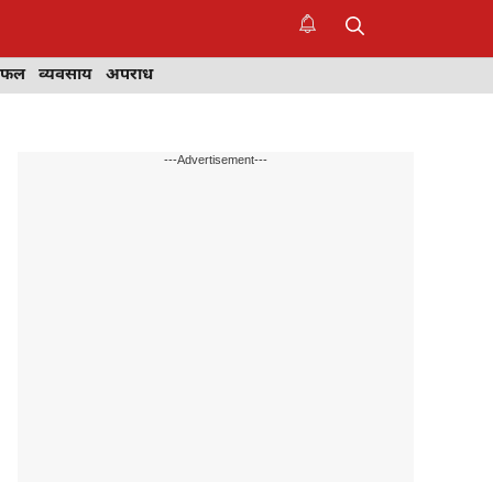
िफल
व्यवसाय
अपराध
---Advertisement---