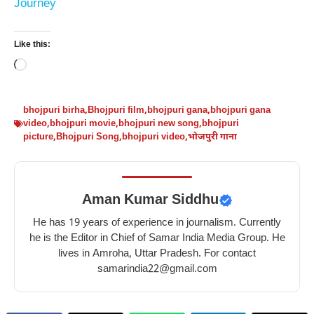
Journey
Like this:
Loading…
bhojpuri birha
,
Bhojpuri film
,
bhojpuri gana
,
bhojpuri gana
video
,
bhojpuri movie
,
bhojpuri new song
,
bhojpuri
picture
,
Bhojpuri Song
,
bhojpuri video
,
भोजपुरी गाना
Aman Kumar Siddhu
He has 19 years of experience in journalism. Currently
he is the Editor in Chief of Samar India Media Group. He
lives in Amroha, Uttar Pradesh. For contact
samarindia22@gmail.com