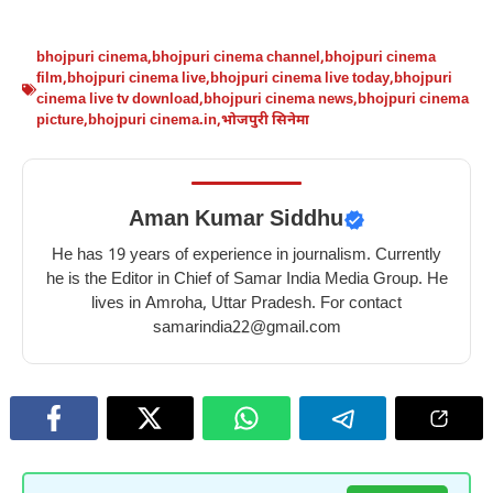
bhojpuri cinema
,
bhojpuri cinema channel
,
bhojpuri cinema
film
,
bhojpuri cinema live
,
bhojpuri cinema live today
,
bhojpuri
cinema live tv download
,
bhojpuri cinema news
,
bhojpuri cinema
picture
,
bhojpuri cinema.in
,
भोजपुरी सिनेमा
Aman Kumar Siddhu
He has 19 years of experience in journalism. Currently
he is the Editor in Chief of Samar India Media Group. He
lives in Amroha, Uttar Pradesh. For contact
samarindia22@gmail.com