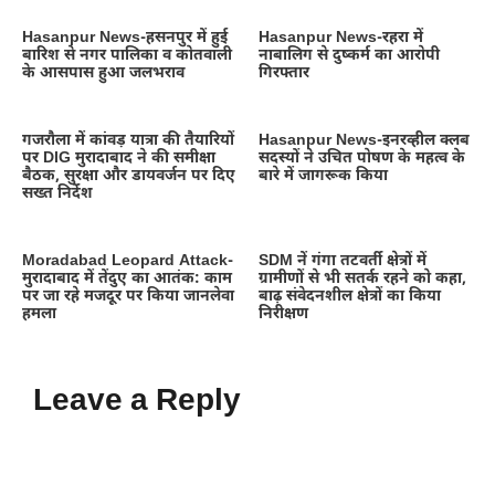
Hasanpur News-हसनपुर में हुई
Hasanpur News-रहरा में
बारिश से नगर पालिका व कोतवाली
नाबालिग से दुष्कर्म का आरोपी
के आसपास हुआ जलभराव
गिरफ्तार
गजरौला में कांवड़ यात्रा की तैयारियों
Hasanpur News-इनरव्हील क्लब
पर DIG मुरादाबाद ने की समीक्षा
सदस्यों ने उचित पोषण के महत्व के
बैठक, सुरक्षा और डायवर्जन पर दिए
बारे में जागरूक किया
सख्त निर्देश
Moradabad Leopard Attack-
SDM नें गंगा तटवर्ती क्षेत्रों में
मुरादाबाद में तेंदुए का आतंक: काम
ग्रामीणों से भी सतर्क रहने को कहा,
पर जा रहे मजदूर पर किया जानलेवा
बाढ़ संवेदनशील क्षेत्रों का किया
हमला
निरीक्षण
Leave a Reply