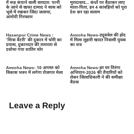
में रूह कंपाने वाली वारदात: पत्नी
मुरादाबाद… कंधों पर बैठाकर लाए
के जाने से खफा दामाद ने सास को
माता-पिता, इन 4 कांवड़ियों को पूरा
भूसे में रखकर जिंदा जलाया,
देश कर रहा सलाम
आरोपी गिरफ्तार
Hasanpur Crime News :
Amroha News-ट्यूबवेल की होद
‘शिवा बैटरी’ की दुकान में चोरी का
में मिला लुहारी खादर निवासी युवक
प्रयास, दुकानदार की तत्परता से
का शव
दबोचा गया शातिर चोर
Amroha News- 10 अगस्त को
Amroha News-हर घर तिरंगा
विकास भवन में लगेगा रोजगार मेला
अभियान-2026 की तैयारियों को
लेकर जिलाधिकारी ने की समीक्षा
बैठक
Leave a Reply