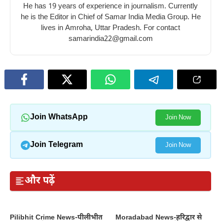
He has 19 years of experience in journalism. Currently
10
–
10
फायदे
he is the Editor in Chief of Samar India Media Group. He
benefits
10
benefits
–
lives in Amroha, Uttar Pradesh. For contact
of
best
of
10
samarindia22@gmail.com
tomato
benefits
eating
amazing
for
of
beetroot
benefits
skin
eating
in
of
honey
winter
eating
in
raisins
winter
in
Join WhatsApp
Join Now
winter
Join Telegram
Join Now
और पढ़ें
Pilibhit Crime News-पीलीभीत
Moradabad News-हरिद्वार से