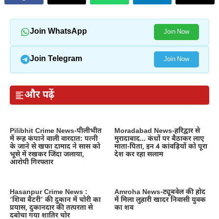
Join WhatsApp
Join Now
Join Telegram
Join Now
और पढ़ें
Pilibhit Crime News-पीलीभीत
Moradabad News-हरिद्वार से
में रूह कंपाने वाली वारदात: पत्नी
मुरादाबाद… कंधों पर बैठाकर लाए
के जाने से खफा दामाद ने सास को
माता-पिता, इन 4 कांवड़ियों को पूरा
भूसे में रखकर जिंदा जलाया,
देश कर रहा सलाम
आरोपी गिरफ्तार
Hasanpur Crime News :
Amroha News-ट्यूबवेल की होद
‘शिवा बैटरी’ की दुकान में चोरी का
में मिला लुहारी खादर निवासी युवक
प्रयास, दुकानदार की तत्परता से
का शव
दबोचा गया शातिर चोर