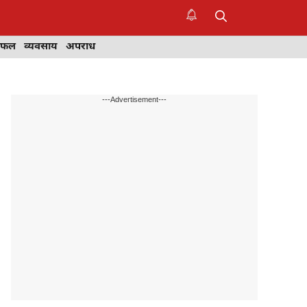
िफल
व्यवसाय
अपराध
---Advertisement---