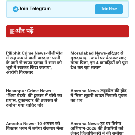
Join Telegram
Join Now
और पढ़ें
Pilibhit Crime News-पीलीभीत
Moradabad News-हरिद्वार से
में रूह कंपाने वाली वारदात: पत्नी
मुरादाबाद… कंधों पर बैठाकर लाए
के जाने से खफा दामाद ने सास को
माता-पिता, इन 4 कांवड़ियों को पूरा
भूसे में रखकर जिंदा जलाया,
देश कर रहा सलाम
आरोपी गिरफ्तार
Hasanpur Crime News :
Amroha News-ट्यूबवेल की होद
‘शिवा बैटरी’ की दुकान में चोरी का
में मिला लुहारी खादर निवासी युवक
प्रयास, दुकानदार की तत्परता से
का शव
दबोचा गया शातिर चोर
Amroha News- 10 अगस्त को
Amroha News-हर घर तिरंगा
विकास भवन में लगेगा रोजगार मेला
अभियान-2026 की तैयारियों को
लेकर जिलाधिकारी ने की समीक्षा