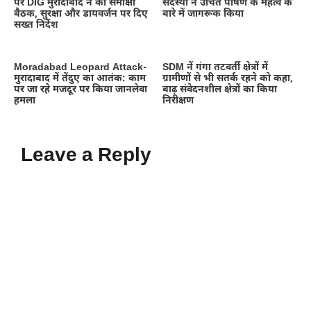
पर DIG मुरादाबाद ने की समीक्षा
सदस्यों ने उचित पोषण के महत्व के
बैठक, सुरक्षा और डायवर्जन पर दिए
बारे में जागरूक किया
सख्त निर्देश
Moradabad Leopard Attack-
SDM नें गंगा तटवर्ती क्षेत्रों में
मुरादाबाद में तेंदुए का आतंक: काम
ग्रामीणों से भी सतर्क रहने को कहा,
पर जा रहे मजदूर पर किया जानलेवा
बाढ़ संवेदनशील क्षेत्रों का किया
हमला
निरीक्षण
Leave a Reply