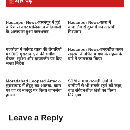
और पढ़ें
Hasanpur News-हसनपुर में हुई
Hasanpur News-रहरा में
बारिश से नगर पालिका व कोतवाली
नाबालिग से दुष्कर्म का आरोपी
के आसपास हुआ जलभराव
गिरफ्तार
गजरौला में कांवड़ यात्रा की तैयारियों
Hasanpur News-इनरव्हील क्लब
पर DIG मुरादाबाद ने की समीक्षा
सदस्यों ने उचित पोषण के महत्व के
बैठक, सुरक्षा और डायवर्जन पर दिए
बारे में जागरूक किया
सख्त निर्देश
Moradabad Leopard Attack-
SDM नें गंगा तटवर्ती क्षेत्रों में
मुरादाबाद में तेंदुए का आतंक: काम
ग्रामीणों से भी सतर्क रहने को कहा,
पर जा रहे मजदूर पर किया जानलेवा
बाढ़ संवेदनशील क्षेत्रों का किया
हमला
निरीक्षण
Leave a Reply