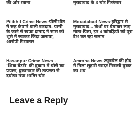
की ओर रवाना
मुरादाबाद के 3 चोर गिरफ्तार
Pilibhit Crime News-पीलीभीत
Moradabad News-हरिद्वार से
में रूह कंपाने वाली वारदात: पत्नी
मुरादाबाद… कंधों पर बैठाकर लाए
के जाने से खफा दामाद ने सास को
माता-पिता, इन 4 कांवड़ियों को पूरा
भूसे में रखकर जिंदा जलाया,
देश कर रहा सलाम
आरोपी गिरफ्तार
Hasanpur Crime News :
Amroha News-ट्यूबवेल की होद
‘शिवा बैटरी’ की दुकान में चोरी का
में मिला लुहारी खादर निवासी युवक
प्रयास, दुकानदार की तत्परता से
का शव
दबोचा गया शातिर चोर
Leave a Reply