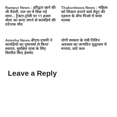
Rampur News : हरिद्वार जाने की
Thakurdwara News : महिला
थी तैयारी, पल भर में बिछ गई
को शिकार बनाने वाले तेंदुए की
लाश… ट्रैक्टर-ट्रॉली पर 11 हजार
दहशत के बीच पिंजरे में फंसा
वोल्ट का करंट लगने से कांवड़िये की
शावक
दर्दनाक मौत
Amroha News-डीएम-एसपी ने
योगी सरकार के मंत्री नितिन
कांवड़ियों का पुष्पवर्षा से किया
अग्रवाल का जन्मदिन वृद्धाश्रम में
स्वागत, सुरक्षित यात्रा के लिए
मनाया, बांटे फल
वितरित किए हेलमेट
Leave a Reply