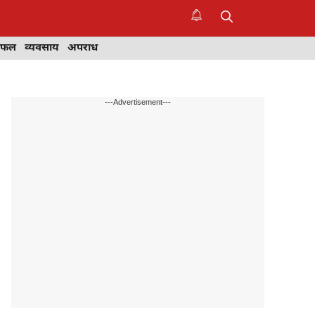
िफल
व्यवसाय
अपराध
---Advertisement---