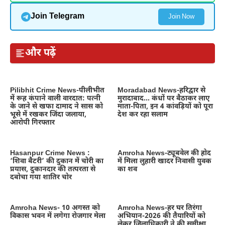
Join Telegram
Join Now
और पढ़ें
Pilibhit Crime News-पीलीभीत
Moradabad News-हरिद्वार से
में रूह कंपाने वाली वारदात: पत्नी
मुरादाबाद… कंधों पर बैठाकर लाए
के जाने से खफा दामाद ने सास को
माता-पिता, इन 4 कांवड़ियों को पूरा
भूसे में रखकर जिंदा जलाया,
देश कर रहा सलाम
आरोपी गिरफ्तार
Hasanpur Crime News :
Amroha News-ट्यूबवेल की होद
‘शिवा बैटरी’ की दुकान में चोरी का
में मिला लुहारी खादर निवासी युवक
प्रयास, दुकानदार की तत्परता से
का शव
दबोचा गया शातिर चोर
Amroha News- 10 अगस्त को
Amroha News-हर घर तिरंगा
विकास भवन में लगेगा रोजगार मेला
अभियान-2026 की तैयारियों को
लेकर जिलाधिकारी ने की समीक्षा