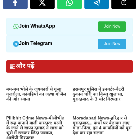
Join WhatsApp
Join Now
Join Telegram
Join Now
और पढ़ें
बम-बम भोले के जयकारों से गूंजा
हसनपुर पुलिस ने इनवर्टर-बैटरी
गजरौला, कांवड़ियों का जत्था मंजिल
दुकान चोरी का किया खुलासा,
की ओर रवाना
मुरादाबाद के 3 चोर गिरफ्तार
Pilibhit Crime News-पीलीभीत
Moradabad News-हरिद्वार से
में रूह कंपाने वाली वारदात: पत्नी
मुरादाबाद… कंधों पर बैठाकर लाए
के जाने से खफा दामाद ने सास को
माता-पिता, इन 4 कांवड़ियों को पूरा
भूसे में रखकर जिंदा जलाया,
देश कर रहा सलाम
आरोपी गिरफ्तार