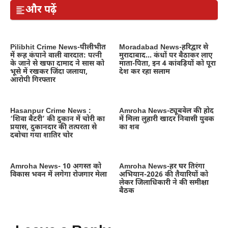
और पढ़ें
Pilibhit Crime News-पीलीभीत
Moradabad News-हरिद्वार से
में रूह कंपाने वाली वारदात: पत्नी
मुरादाबाद… कंधों पर बैठाकर लाए
के जाने से खफा दामाद ने सास को
माता-पिता, इन 4 कांवड़ियों को पूरा
भूसे में रखकर जिंदा जलाया,
देश कर रहा सलाम
आरोपी गिरफ्तार
Hasanpur Crime News :
Amroha News-ट्यूबवेल की होद
‘शिवा बैटरी’ की दुकान में चोरी का
में मिला लुहारी खादर निवासी युवक
प्रयास, दुकानदार की तत्परता से
का शव
दबोचा गया शातिर चोर
Amroha News- 10 अगस्त को
Amroha News-हर घर तिरंगा
विकास भवन में लगेगा रोजगार मेला
अभियान-2026 की तैयारियों को
लेकर जिलाधिकारी ने की समीक्षा
बैठक