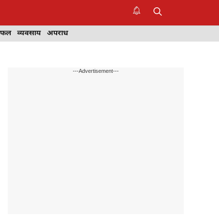
िफल
व्यवसाय
अपराध
---Advertisement---