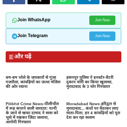
Join WhatsApp
Join Now
Join Telegram
Join Now
और पढ़ें
बम-बम भोले के जयकारों से गूंजा
हसनपुर पुलिस ने इनवर्टर-बैटरी
गजरौला, कांवड़ियों का जत्था मंजिल
दुकान चोरी का किया खुलासा,
की ओर रवाना
मुरादाबाद के 3 चोर गिरफ्तार
Pilibhit Crime News-पीलीभीत
Moradabad News-हरिद्वार से
में रूह कंपाने वाली वारदात: पत्नी
मुरादाबाद… कंधों पर बैठाकर लाए
के जाने से खफा दामाद ने सास को
माता-पिता, इन 4 कांवड़ियों को पूरा
भूसे में रखकर जिंदा जलाया,
देश कर रहा सलाम
आरोपी गिरफ्तार