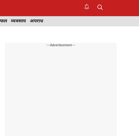
िफल
व्यवसाय
अपराध
---Advertisement---