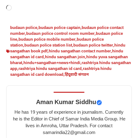
Loading…
budaun police
,
budaun police captain
,
budaun police contact
number
,
budaun police control room number
,
budaun police
line
,
budaun police mobile number
,
budaun police
station
,
budaun police station list
,
budaun police twitter
,
hindu
sangathan book pdf
,
hindu sangathan contact number
,
hindu
sangathan id card
,
hindu sangathan join
,
hindu yuva sangathan
bharat
,
hindu+sangathan+news+hindi
,
rashtriya hindu sangathan
app
,
rashtriya hindu sangathan id card
,
rashtriya hindu
sangathan id card download
,
हिंदूवादी संगठन
Aman Kumar Siddhu
He has 19 years of experience in journalism. Currently
he is the Editor in Chief of Samar India Media Group. He
lives in Amroha, Uttar Pradesh. For contact
samarindia22@gmail.com