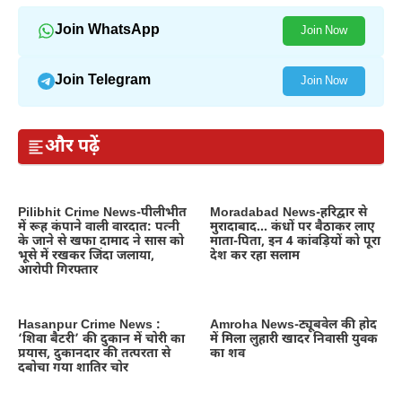
Join WhatsApp
Join Now
Join Telegram
Join Now
और पढ़ें
Pilibhit Crime News-पीलीभीत
Moradabad News-हरिद्वार से
में रूह कंपाने वाली वारदात: पत्नी
मुरादाबाद… कंधों पर बैठाकर लाए
के जाने से खफा दामाद ने सास को
माता-पिता, इन 4 कांवड़ियों को पूरा
भूसे में रखकर जिंदा जलाया,
देश कर रहा सलाम
आरोपी गिरफ्तार
Hasanpur Crime News :
Amroha News-ट्यूबवेल की होद
‘शिवा बैटरी’ की दुकान में चोरी का
में मिला लुहारी खादर निवासी युवक
प्रयास, दुकानदार की तत्परता से
का शव
दबोचा गया शातिर चोर