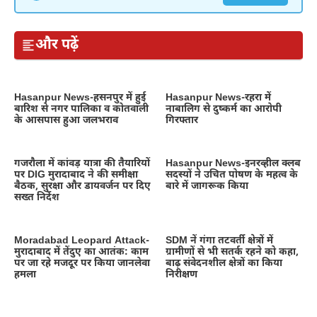
और पढ़ें
Hasanpur News-हसनपुर में हुई
Hasanpur News-रहरा में
बारिश से नगर पालिका व कोतवाली
नाबालिग से दुष्कर्म का आरोपी
के आसपास हुआ जलभराव
गिरफ्तार
गजरौला में कांवड़ यात्रा की तैयारियों
Hasanpur News-इनरव्हील क्लब
पर DIG मुरादाबाद ने की समीक्षा
सदस्यों ने उचित पोषण के महत्व के
बैठक, सुरक्षा और डायवर्जन पर दिए
बारे में जागरूक किया
सख्त निर्देश
Moradabad Leopard Attack-
SDM नें गंगा तटवर्ती क्षेत्रों में
मुरादाबाद में तेंदुए का आतंक: काम
ग्रामीणों से भी सतर्क रहने को कहा,
पर जा रहे मजदूर पर किया जानलेवा
बाढ़ संवेदनशील क्षेत्रों का किया
हमला
निरीक्षण