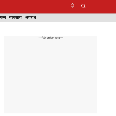
िफल
व्यवसाय
अपराध
---Advertisement---