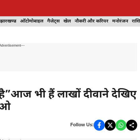
झारखण्ड
ऑटोमोबाइल
गैजेट्स
खेल
नौकरी और करियर
मनोरंजन
राश
Advertisement---
है”आज भी हैं लाखों दीवाने देखिए
डिओ
Follow Us: