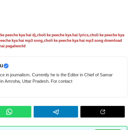
 ke peeche kya hai dj
,
choli ke peeche kya hai lyrics
,
choli ke peeche kya
peeche kya hai mp3 song
,
choli ke peeche kya hai mp3 song download
 hai pagalworld
u
e in journalism. Currently he is the Editor in Chief of Samar
 in Amroha, Uttar Pradesh. For contact