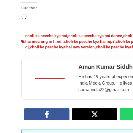
Like this:
Loading…
choli ke peeche kya hai
,
choli ke peeche kya hai dance
,
choli
hai meaning in hindi
,
choli ke peeche kya hai mp3
,
choli ke 
dj
,
choli ke peeche kya hai new version
,
choli ke peeche kya
Aman Kumar Siddh
He has 19 years of experienc
India Media Group. He lives
samarindia22@gmail.com