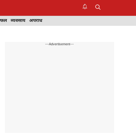
िफल
व्यवसाय
अपराध
---Advertisement---