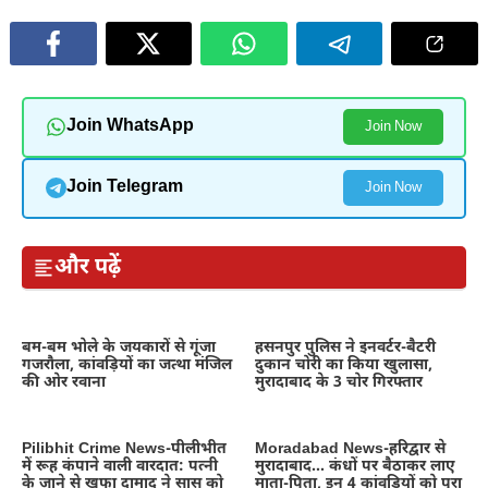
Join WhatsApp
Join Now
Join Telegram
Join Now
और पढ़ें
बम-बम भोले के जयकारों से गूंजा
हसनपुर पुलिस ने इनवर्टर-बैटरी
गजरौला, कांवड़ियों का जत्था मंजिल
दुकान चोरी का किया खुलासा,
की ओर रवाना
मुरादाबाद के 3 चोर गिरफ्तार
Pilibhit Crime News-पीलीभीत
Moradabad News-हरिद्वार से
में रूह कंपाने वाली वारदात: पत्नी
मुरादाबाद… कंधों पर बैठाकर लाए
के जाने से खफा दामाद ने सास को
माता-पिता, इन 4 कांवड़ियों को पूरा