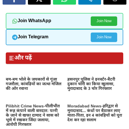
Join WhatsApp
Join Now
Join Telegram
Join Now
और पढ़ें
बम-बम भोले के जयकारों से गूंजा
हसनपुर पुलिस ने इनवर्टर-बैटरी
गजरौला, कांवड़ियों का जत्था मंजिल
दुकान चोरी का किया खुलासा,
की ओर रवाना
मुरादाबाद के 3 चोर गिरफ्तार
Pilibhit Crime News-पीलीभीत
Moradabad News-हरिद्वार से
में रूह कंपाने वाली वारदात: पत्नी
मुरादाबाद… कंधों पर बैठाकर लाए
के जाने से खफा दामाद ने सास को
माता-पिता, इन 4 कांवड़ियों को पूरा
भूसे में रखकर जिंदा जलाया,
देश कर रहा सलाम
आरोपी गिरफ्तार