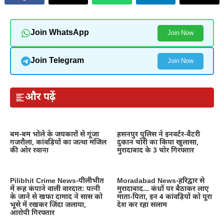
Join WhatsApp
Join Now
Join Telegram
Join Now
और पढ़ें
बम-बम भोले के जयकारों से गूंजा
हसनपुर पुलिस ने इनवर्टर-बैटरी
गजरौला, कांवड़ियों का जत्था मंजिल
दुकान चोरी का किया खुलासा,
की ओर रवाना
मुरादाबाद के 3 चोर गिरफ्तार
Pilibhit Crime News-पीलीभीत
Moradabad News-हरिद्वार से
में रूह कंपाने वाली वारदात: पत्नी
मुरादाबाद… कंधों पर बैठाकर लाए
के जाने से खफा दामाद ने सास को
माता-पिता, इन 4 कांवड़ियों को पूरा
भूसे में रखकर जिंदा जलाया,
देश कर रहा सलाम
आरोपी गिरफ्तार