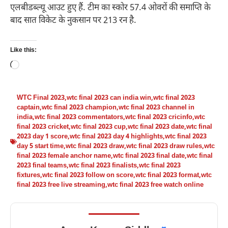
एलबीडब्ल्यू आउट हुए हैं. टीम का स्कोर 57.4 ओवरों की समाप्ति के
बाद सात विकेट के नुकसान पर 213 रन है.
Like this:
Loading…
WTC Final 2023
,
wtc final 2023 can india win
,
wtc final 2023
captain
,
wtc final 2023 champion
,
wtc final 2023 channel in
india
,
wtc final 2023 commentators
,
wtc final 2023 cricinfo
,
wtc
final 2023 cricket
,
wtc final 2023 cup
,
wtc final 2023 date
,
wtc final
2023 day 1 score
,
wtc final 2023 day 4 highlights
,
wtc final 2023
day 5 start time
,
wtc final 2023 draw
,
wtc final 2023 draw rules
,
wtc
final 2023 female anchor name
,
wtc final 2023 final date
,
wtc final
2023 final teams
,
wtc final 2023 finalists
,
wtc final 2023
fixtures
,
wtc final 2023 follow on score
,
wtc final 2023 format
,
wtc
final 2023 free live streaming
,
wtc final 2023 free watch online