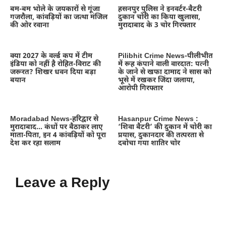
बम-बम भोले के जयकारों से गूंजा
हसनपुर पुलिस ने इनवर्टर-बैटरी
गजरौला, कांवड़ियों का जत्था मंजिल
दुकान चोरी का किया खुलासा,
की ओर रवाना
मुरादाबाद के 3 चोर गिरफ्तार
क्या 2027 के वर्ल्ड कप में टीम
Pilibhit Crime News-पीलीभीत
इंडिया को नहीं है रोहित-विराट की
में रूह कंपाने वाली वारदात: पत्नी
जरूरत? शिखर धवन दिया बड़ा
के जाने से खफा दामाद ने सास को
बयान
भूसे में रखकर जिंदा जलाया,
आरोपी गिरफ्तार
Moradabad News-हरिद्वार से
Hasanpur Crime News :
मुरादाबाद… कंधों पर बैठाकर लाए
‘शिवा बैटरी’ की दुकान में चोरी का
माता-पिता, इन 4 कांवड़ियों को पूरा
प्रयास, दुकानदार की तत्परता से
देश कर रहा सलाम
दबोचा गया शातिर चोर
Leave a Reply