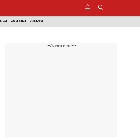
िफल
व्यवसाय
अपराध
---Advertisement---