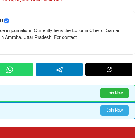
a 2023 upsc
,
world food india-2023
u
e in journalism. Currently he is the Editor in Chief of Samar
 in Amroha, Uttar Pradesh. For contact
Join Now
Join Now