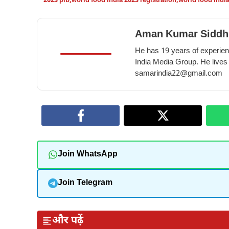
2023 pib
,
world food india 2023 registration
,
world food indi
Aman Kumar Siddh
He has 19 years of experienc
India Media Group. He lives
samarindia22@gmail.com
Join WhatsApp
Join Telegram
और पढ़ें