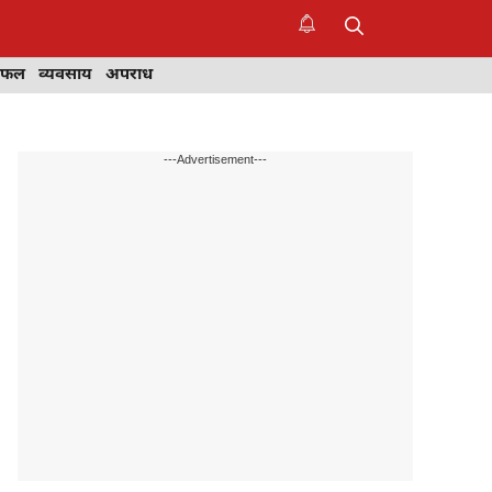
िफल
व्यवसाय
अपराध
---Advertisement---