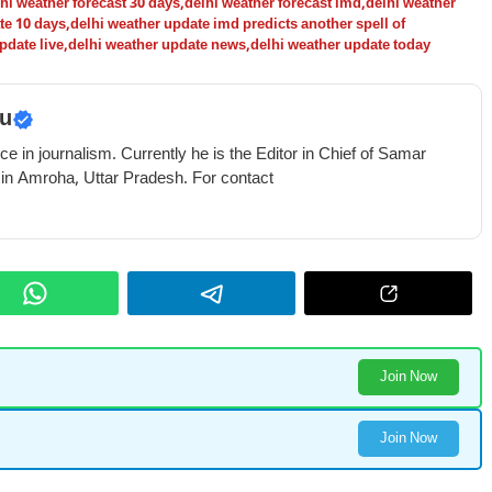
hi weather forecast 30 days
,
delhi weather forecast imd
,
delhi weather
te 10 days
,
delhi weather update imd predicts another spell of
pdate live
,
delhi weather update news
,
delhi weather update today
u
e in journalism. Currently he is the Editor in Chief of Samar
 in Amroha, Uttar Pradesh. For contact
Join Now
Join Now