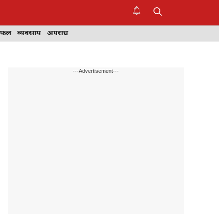
िफल
व्यवसाय
अपराध
---Advertisement---