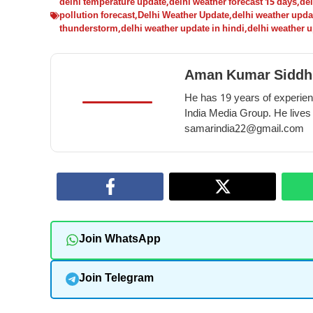
delhi temperature update
,
delhi weather forecast 15 days
,
del
pollution forecast
,
Delhi Weather Update
,
delhi weather upda
thunderstorm
,
delhi weather update in hindi
,
delhi weather u
Aman Kumar Siddh
He has 19 years of experienc
India Media Group. He lives
samarindia22@gmail.com
Join WhatsApp
Join Telegram