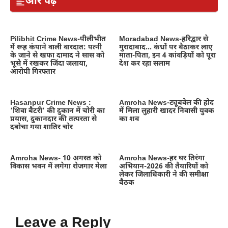
और पढ़ें
Pilibhit Crime News-पीलीभीत
Moradabad News-हरिद्वार से
में रूह कंपाने वाली वारदात: पत्नी
मुरादाबाद… कंधों पर बैठाकर लाए
के जाने से खफा दामाद ने सास को
माता-पिता, इन 4 कांवड़ियों को पूरा
भूसे में रखकर जिंदा जलाया,
देश कर रहा सलाम
आरोपी गिरफ्तार
Hasanpur Crime News :
Amroha News-ट्यूबवेल की होद
‘शिवा बैटरी’ की दुकान में चोरी का
में मिला लुहारी खादर निवासी युवक
प्रयास, दुकानदार की तत्परता से
का शव
दबोचा गया शातिर चोर
Amroha News- 10 अगस्त को
Amroha News-हर घर तिरंगा
विकास भवन में लगेगा रोजगार मेला
अभियान-2026 की तैयारियों को
लेकर जिलाधिकारी ने की समीक्षा
बैठक
Leave a Reply