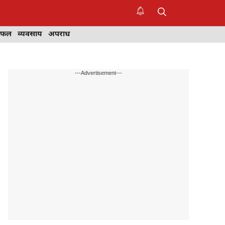
िफल
व्यवसाय
अपराध
---Advertisement---