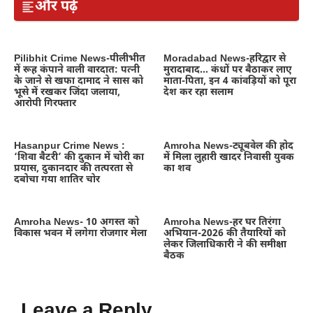
और पढ़ें
Pilibhit Crime News-पीलीभीत
Moradabad News-हरिद्वार से
में रूह कंपाने वाली वारदात: पत्नी
मुरादाबाद… कंधों पर बैठाकर लाए
के जाने से खफा दामाद ने सास को
माता-पिता, इन 4 कांवड़ियों को पूरा
भूसे में रखकर जिंदा जलाया,
देश कर रहा सलाम
आरोपी गिरफ्तार
Hasanpur Crime News :
Amroha News-ट्यूबवेल की होद
‘शिवा बैटरी’ की दुकान में चोरी का
में मिला लुहारी खादर निवासी युवक
प्रयास, दुकानदार की तत्परता से
का शव
दबोचा गया शातिर चोर
Amroha News- 10 अगस्त को
Amroha News-हर घर तिरंगा
विकास भवन में लगेगा रोजगार मेला
अभियान-2026 की तैयारियों को
लेकर जिलाधिकारी ने की समीक्षा
बैठक
Leave a Reply