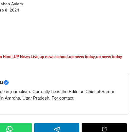
habab Aalam
eb 8, 2024
n Hindi
,
UP News Live
,
up news school
,
up news today
,
up news today
u
e in journalism. Currently he is the Editor in Chief of Samar
 in Amroha, Uttar Pradesh. For contact