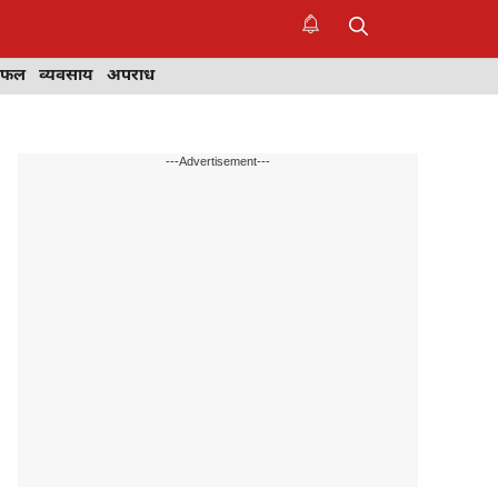
िफल
व्यवसाय
अपराध
---Advertisement---