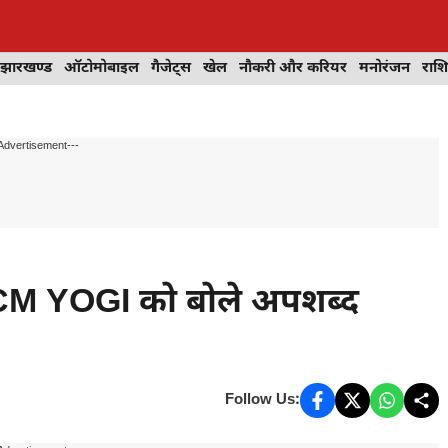
झारखण्ड
ऑटोमोबाइल
गैजेट्स
खेल
नौकरी और करियर
मनोरंजन
राश
Advertisement---
 CM YOGI को बोले अपशब्द
Follow Us: