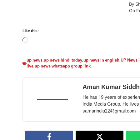
–
honey
By S
में
10
in
On F
किशमिश
benefits
winter
खाने
of
के
Like this:
eating
10
Loading…
beetroot
गज़ब
in
के
winter
फायदे
up news
,
up news hindi today
,
up news in english
,
UP News i
live
,
up news whatsapp group link
–
10
amazing
Aman Kumar Siddh
benefits
He has 19 years of experienc
of
India Media Group. He lives
eating
samarindia22@gmail.com
raisins
in
winter