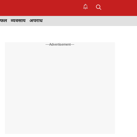
िफल
व्यवसाय
अपराध
---Advertisement---