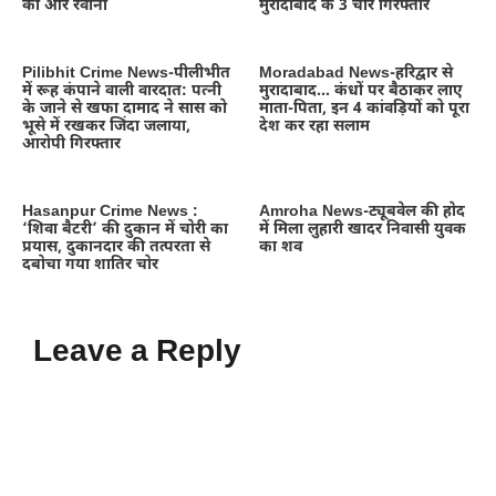
की ओर रवाना
मुरादाबाद के 3 चोर गिरफ्तार
Pilibhit Crime News-पीलीभीत
Moradabad News-हरिद्वार से
में रूह कंपाने वाली वारदात: पत्नी
मुरादाबाद… कंधों पर बैठाकर लाए
के जाने से खफा दामाद ने सास को
माता-पिता, इन 4 कांवड़ियों को पूरा
भूसे में रखकर जिंदा जलाया,
देश कर रहा सलाम
आरोपी गिरफ्तार
Hasanpur Crime News :
Amroha News-ट्यूबवेल की होद
‘शिवा बैटरी’ की दुकान में चोरी का
में मिला लुहारी खादर निवासी युवक
प्रयास, दुकानदार की तत्परता से
का शव
दबोचा गया शातिर चोर
Leave a Reply