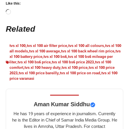
Like this:
Loading…
Related
tvs xl 100
,
tvs xl 100 air filter price
,
tvs xl 100 all colours
,
tvs xl 100
all models
,
tvs xl 100 average
,
tvs xl 100 back wheel rim price
,
tvs
xl 100 battery price
,
tvs xl 100 bs6
,
tvs xl 100 bs6 mileage per
liter
,
tvs xl 100 bs6 price
,
tvs xl 100 bs6 price 2023
,
tvs xl 100
comfort
,
tvs xl 100 heavy duty
,
tvs xl 100 price
,
tvs xl 100 price
2023
,
tvs xl 100 price bareilly
,
tvs xl 100 price on road
,
tvs xl 100
price varanasi
Aman Kumar Siddhu
He has 19 years of experience in journalism. Currently
he is the Editor in Chief of Samar India Media Group. He
lives in Amroha, Uttar Pradesh. For contact