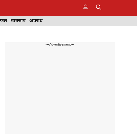
िफल
व्यवसाय
अपराध
---Advertisement---