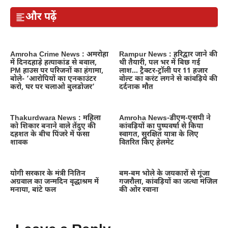
और पढ़ें
Amroha Crime News : अमरोहा
Rampur News : हरिद्वार जाने की
में दिनदहाड़े हत्याकांड से बवाल,
थी तैयारी, पल भर में बिछ गई
PM हाउस पर परिजनों का हंगामा,
लाश… ट्रैक्टर-ट्रॉली पर 11 हजार
बोले- ‘आरोपियों का एनकाउंटर
वोल्ट का करंट लगने से कांवड़िये की
करो, घर पर चलाओ बुलडोजर’
दर्दनाक मौत
Thakurdwara News : महिला
Amroha News-डीएम-एसपी ने
को शिकार बनाने वाले तेंदुए की
कांवड़ियों का पुष्पवर्षा से किया
दहशत के बीच पिंजरे में फंसा
स्वागत, सुरक्षित यात्रा के लिए
शावक
वितरित किए हेलमेट
योगी सरकार के मंत्री नितिन
बम-बम भोले के जयकारों से गूंजा
अग्रवाल का जन्मदिन वृद्धाश्रम में
गजरौला, कांवड़ियों का जत्था मंजिल
मनाया, बांटे फल
की ओर रवाना