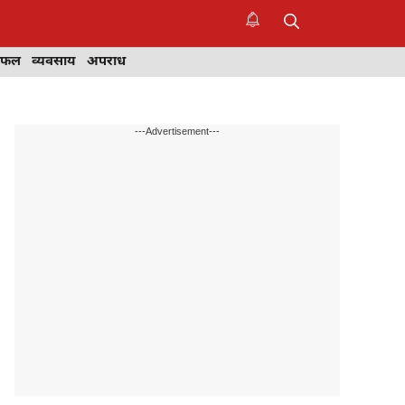
िफल
व्यवसाय
अपराध
---Advertisement---