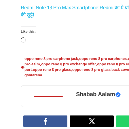
Redmi Note 13 Pro Max Smartphone:Redmi का ये धांसू
की छुट्टी
Like this:
Loading…
oppo reno 8 pro earphone jack
,
oppo reno 8 pro earphones
,
pro esim
,
oppo reno 8 pro exchange offer
,
oppo reno 8 pro 
port
,
oppo reno 8 pro glass
,
oppo reno 8 pro glass back cove
gsmarena
Shabab Aalam