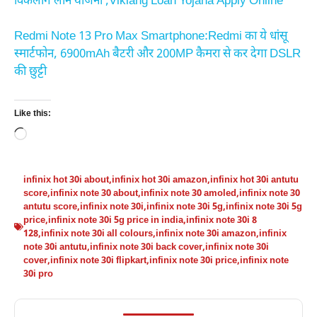
विकलांग लोन योजना ,Viklang Loan Yojana Apply Online
Redmi Note 13 Pro Max Smartphone:Redmi का ये धांसू
स्मार्टफोन, 6900mAh बैटरी और 200MP कैमरा से कर देगा DSLR
की छुट्टी
Like this:
Loading…
infinix hot 30i about
,
infinix hot 30i amazon
,
infinix hot 30i antutu
score
,
infinix note 30 about
,
infinix note 30 amoled
,
infinix note 30
antutu score
,
infinix note 30i
,
infinix note 30i 5g
,
infinix note 30i 5g
price
,
infinix note 30i 5g price in india
,
infinix note 30i 8
128
,
infinix note 30i all colours
,
infinix note 30i amazon
,
infinix
note 30i antutu
,
infinix note 30i back cover
,
infinix note 30i
cover
,
infinix note 30i flipkart
,
infinix note 30i price
,
infinix note
30i pro