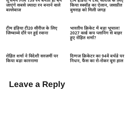
शुभमन गिल 159 रन बनाते ही बन
टीम इंडिया ने टेस्ट सीरीज के लिए
जाएंगे सबसे ज्यादा रन बनाने वाले
किया स्क्वॉड का ऐलान, जसप्रीत
बल्लेबाज
बुमराह को मिली जगह
टीम इंडिया टी20 सीरीज के लिए
भारतीय क्रिकेट में बड़ा भूचाल!
जिम्बाब्वे दौरे पर हुई रवाना
2027 वर्ल्ड कप प्लानिंग से बाहर
हुए रोहित शर्मा?
रोहित शर्मा ने विदेशी सरजमीं पर
दिग्गज क्रिकेटर का 94वें बर्थडे पर
किया बड़ा कारनामा
निधन, फैंस का रो-रोकर बूरा हाल
Leave a Reply