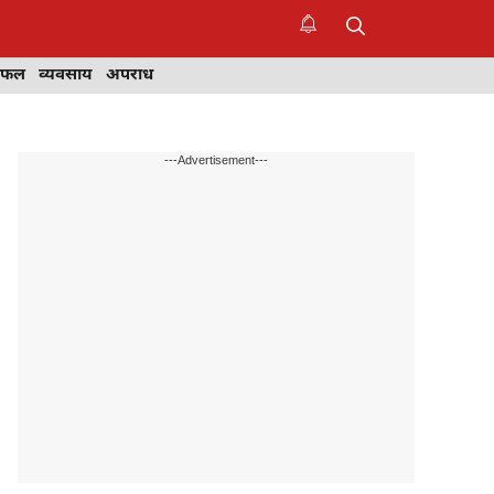
िफल
व्यवसाय
अपराध
---Advertisement---