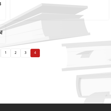
3
ें
1
2
3
4