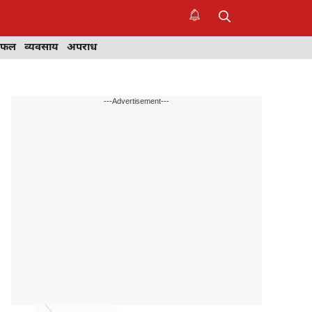
िफल
व्यवसाय
अपराध
---Advertisement---