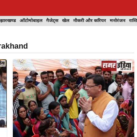
झारखण्ड
ऑटोमोबाइल
गैजेट्स
खेल
नौकरी और करियर
मनोरंजन
राश
rakhand