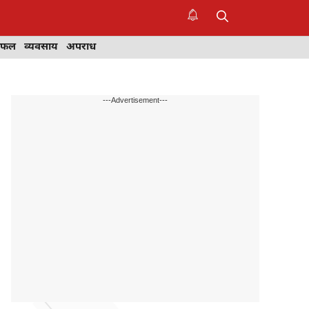
िफल
व्यवसाय
अपराध
---Advertisement---